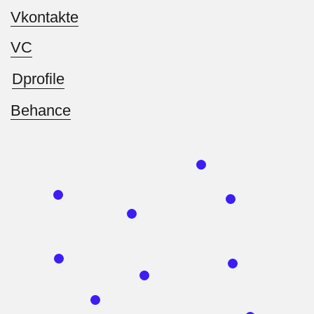
Информация о
компании
Полное наименование организации:
Общество с ограниченной
ответственностью «Креатив»
ИНН: 7203153125
ОГРН: 1047200636570