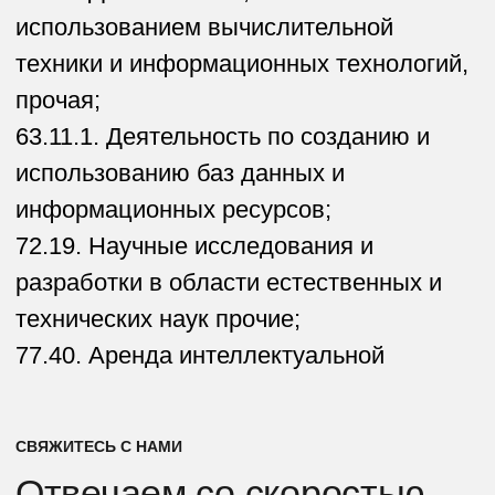
Откуда вы о нас узнали?
Я
согласен
на обработку моих персональных данных
и ознакомлен с
политикой
о персональных данных.
Отправить
Тюмень,
ул. Малыгина, 84 к.1
Telegram
Dprofile
+7 (982) 930-09-12
Vkontakte
+7 (3452) 69‒56‒89
VC
Behance
crt. коворкинг