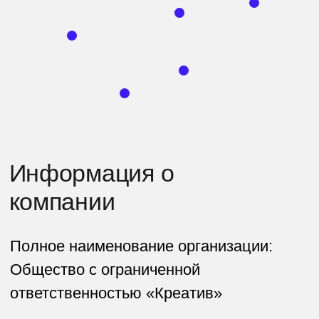
Фактический адрес: 625026, г. Тюмень,
ул. Малыгина, дом 84, строение 1,
помещение 84/7
Основной код Общероссийского
классификатора видов экономической
деятельности (ОКВЭД):
62.01 «Разработка компьютерного
программного обеспечения»
Коды видов деятельности в области
информационных технологий,
осуществляемых организацией в
области информационных технологий:
62.01 Разработка компьютерного
программного обеспечения;
46.51. Торговля оптовая компьютерами,
периферийными устройствами к