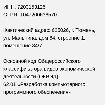
компьютерам и программным
обеспечением
62.02. Деятельность консультативная и
работы в области компьютерных
технологий;
62.09. Деятельность, связанная с
использованием вычислительной
техники и информационных технологий,
прочая;
63.11.1. Деятельность по созданию и
использованию баз данных и
информационных ресурсов;
72.19. Научные исследования и
разработки в области естественных и
технических наук прочие;
77.40. Аренда интеллектуальной
собственности и подобной продукции,
кроме авторских прав
СВЯЖИТЕСЬ С НАМИ
Отвечаем со скоростью