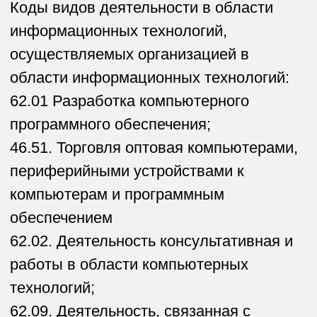
света
sales@crtweb.ru
ФИО
+7
E-mail
Пару слов о проекте
Название компании
Предпочтительный способ связи