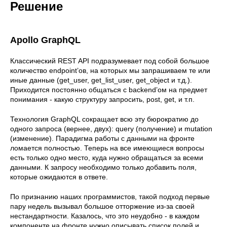
Решение
Apollo GraphQL
Классический REST API подразумевает под собой большое
количество endpoint’ов, на которых мы запрашиваем те или
иные данные (get_user, get_list_user, get_object и т.д.).
Приходится постоянно общаться с backend’ом на предмет
понимания - какую структуру запросить, post, get, и т.п.
Технология GraphQL сокращает всю эту бюрократию до
одного запроса (вернее, двух): query (получение) и mutation
(изменение). Парадигма работы с данными на фронте
ломается полностью. Теперь на все имеющиеся вопросы
есть только одно место, куда нужно обращаться за всеми
данными. К запросу необходимо только добавить поля,
которые ожидаются в ответе.
По признанию наших программистов, такой подход первые
пару недель вызывал большое отторжение из-за своей
нестандартности. Казалось, что это неудобно - в каждом
компоненте на фронте нужно описывать список полей и