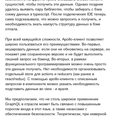
сущностей, чтобы получить эти данные. Однако позднее
удалось выявить пару библиотек, чтобы забирать с бэка
схему данных в typescript. После подключения IDE теперь
сама подсказывала, что можно запросить и получить, и
необходимость знать наизусть структуру данных в бэке
отпала.
При всей кажущейся сложности, Apollo-клиент позволяет
широко пользоваться его преимуществами. Во-первых,
кешировать данные: если они не обновились на сервере, он
покажет уже сохраненную версию и не будет выполнять
лишний запрос на бэкенд. Во-вторых, в рамках
функционального программирования можно очень просто
эти данные получать. Нет необходимости организовывать
отдельный store для actions и reducers (как ранее в
react/redux). С помощью apollo-клиента с описанным
запросом в компоненте можно указать необходимость
подставить данные во view - и вуаля.
Мы предполагаем, что не столь широкое применение
GraphQL в отрасли может быть связано с повышенным
порогом входа в этот язык, а также нюансами с
обеспечением безопасности. Теоретически, при неверной