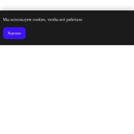
VC
Behance
crt. коворкинг
ЗАПОЛНИТЬ БРИФ
Мы используем cookies, чтобы всё работало
Хорошо
© CRT ex: Creative 2004–2026
Политика конфиденциальности
Made in Tyumen