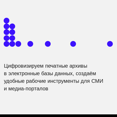
Цифровизируем печатные архивы
в электронные базы данных, создаём
удобные рабочие инструменты для СМИ
и медиа-порталов
Отраслевые решения
Оптическое распознавание печатных
документов и формирование
электронных баз данных
Управление большими объёмами
архивных медиа-файлов в рамках
одного сервиса сми