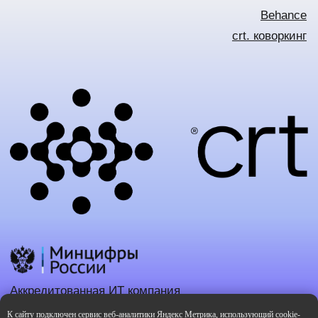
К сайту подключен сервис веб-аналитики Яндекс Метрика, использующий cookie-