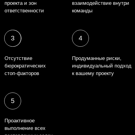
Отправить
Тюмень,
ул. Малыгина, 84 к.1
Telegram
Dprofile
+7 (982) 930-09-12
Vkontakte
+7 (3452) 69‒56‒89
VC
Behance
crt. коворкинг