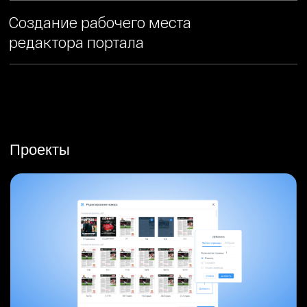
Электронный архив и база данных
СМИ для развития бизнеса
Смотреть кейс
Metro
Разработка мобильного
приложения в формате
маркетплейса с нуля