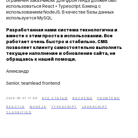
ограничен заказчиком. Для фронтенда должен был
использоваться React + Typescript. Бэкенд с
использованием NodeJS. В качестве базы данных
используется MySQL.
Разработанная нами система технологична и
вместе с этим проста в использовании. Все
работает очень быстро и стабильно. CMS
позволяет клиенту самостоятельно выполнять
текущее наполнение и обновление сайта, не
обращаясь к нашей помощи.
Александр
Senior, teamlead frontend
2024-05-01 17:48
ВСЕ СТАТЬИ
BACKEND
FRONTEND
REACTJS
NODEJS
TYPESCRIPT
JAVASCRIPT
CLASSIFIED