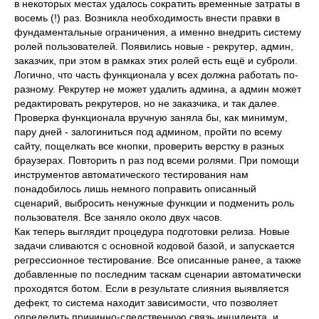
в некоторых местах удалось сократить временные затраты в
восемь (!) раз. Возникла необходимость внести правки в
фундаментальные ограничения, а именно внедрить систему
СВЯЖИТЕСЬ С НАМИ
ролей пользователей. Появились новые - рекрутер, админ,
заказчик, при этом в рамках этих ролей есть ещё и суброли.
Отвечаем со скоростью
Логично, что часть функционала у всех должна работать по-
света
sales@crtweb.ru
разному. Рекрутер не может удалить админа, а админ может
редактировать рекрутеров, но не заказчика, и так далее.
Проверка функционала вручную заняла бы, как минимум,
ФИО
пару дней - залогиниться под админом, пройти по всему
сайту, пощелкать все кнопки, проверить верстку в разных
браузерах. Повторить n раз под всеми ролями. При помощи
+7
инструментов автоматического тестирования нам
понадобилось лишь немного поправить описанный
сценарий, выбросить ненужные функции и подменить роль
E-mail
пользователя. Все заняло около двух часов.
Как теперь выглядит процедура подготовки релиза. Новые
задачи сливаются с основной кодовой базой, и запускается
Пару слов о проекте
регрессионное тестирование. Все описанные ранее, а также
добавленные по последним таскам сценарии автоматически
проходятся ботом. Если в результате слияния выявляется
Название компании
дефект, то система находит зависимости, что позволяет
определить причинно-следственную связь инцидента, и