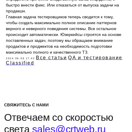
Предпочтительный способ связи
быстро внести фикс. Или отказаться от выпуска задачи на
продакшн.
Главная задача тестировщиков теперь сводится к тому,
чтобы создать максимально полное описание паттернов
Откуда вы о нас узнали?
верного и неверного поведения системы. Все остальное
происходит автоматически. Юзеркейсы строятся на основе
поставленных задач, поэтому мы обращаем внимание
продактов и проджектов на необходимость подготовки
максимально полного и качественного ТЗ.
Я
согласен
на обработку моих персональных данных
и ознакомлен с
политикой
о персональных данных.
Все статьи
QA и тестирование
2024-06-06 17:42
Classified
Отправить
Тюмень,
Youtube
ул. Малыгина, 84 к.1
Telegram
+7 499 113 68 89
Dprofile
Vkontakte
VC
Behance