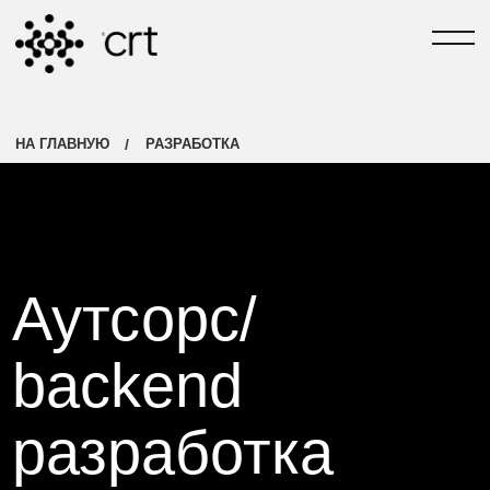
РАЗРАБОТЧИКИ №1 В ТЮМЕНИ
[ЗАДАТЬ ВОПРОС]
/
НА ГЛАВНУЮ
РАЗРАБОТКА
[TG-КАНАЛ СВОИ В 
Аутсорс/
backend
разработка
С 2004 ГОДА
на PHP Laravel
Узнать стоимость