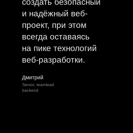
создать безопасный
E-mail
и надёжный веб-
Пару слов о проекте
проект, при этом
всегда оставаясь
Название компании
на пике технологий
Предпочтительный способ связи
веб-разработки.
Откуда вы о нас узнали?
Дмитрий
Senior, teamlead
backend
Я
согласен
на обработку моих персональных данных
и ознакомлен с
политикой
о персональных данных.
Отправить