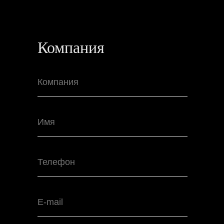
Аккредитованная ИТ компания
Запись № 7668 от 10.10.2017 г.
Политика конфиденциальности
Компания
© CRT 2004–2026
Made in Tyumen
Компания
Имя
Телефон
E-mail