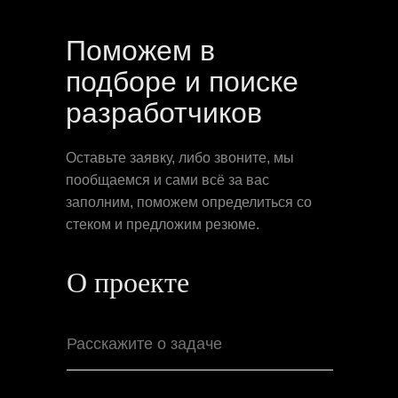
Поможем в
подборе и поиске
Тюмень,
ул. Малыгина, 84 к.1
Telegram
разработчиков
Dprofile
+7 (982) 930-09-12
Vkontakte
+7 (3452) 69‒56‒89
VC
Оставьте заявку, либо звоните, мы
Behance
пообщаемся и сами всё за вас
crt. коворкинг
заполним, поможем определиться со
стеком и предложим резюме.
О проекте
Расскажите о задаче