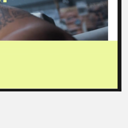
е единоборств
ов