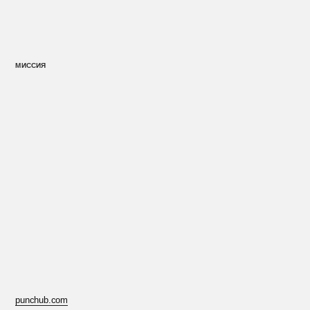
в 
Для че
выступ
Однако
Конеч
в боях
стать 
С эти
не по
punchub.com