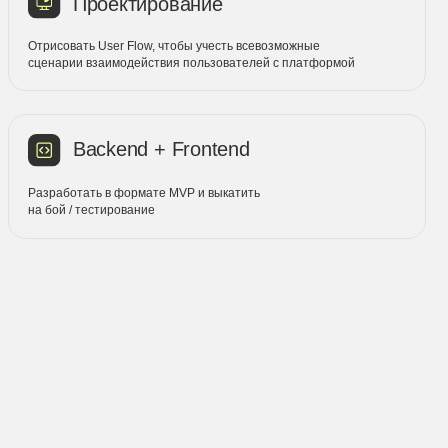
ъединяет
атов