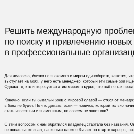
профессиональные организации
ловека, близко не знакомого с миром единоборств, кажется, что всё просто: есть
ает на боях, у него есть менеджер, который эти самые бои ищет и координирует 
 те, кто интересуется этим миром в курсе, что всё не так просто.
но, если ты бывалый боец с мировой славой — отбоя от менеджеров и приглашен
 не будет. Но что делать, если — новичок, который только начинает свою карьеру
известным и знаменитым, но совсем не знает как?
м вопросом к нам обратился владелец стартапа без названия. Он как опытный бо
наслышке знал, насколько сложно бывает на старте карьеры, поэтому обратился к