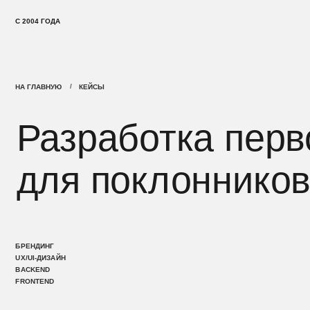
С 2004 ГОДА
/
НА ГЛАВНУЮ
КЕЙСЫ
Разработка перво
для поклонников е
СОЦИА
БРЕНДИНГ
UX/UI-ДИЗАЙН
MEDIA
BACKEND
MVP
FRONTEND
СИСТЕ