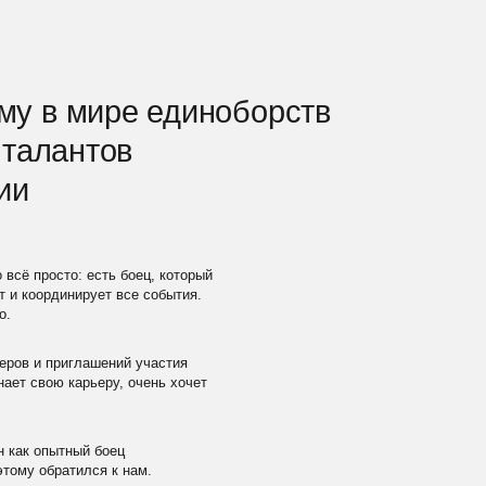
 боец, который
все события.
ий участия
, очень хочет
ец
 нам.