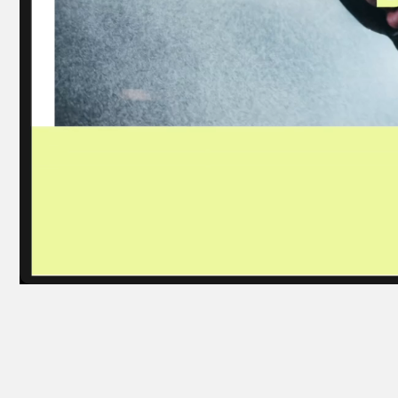
Ре
МИССИЯ
по