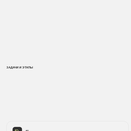
Со
ЗАДАЧИ И ЭТАПЫ
см
и 
Брендинг
Разработать название и фирменный стиль,
Ост
платформу бренда и брендбук
в б
UX-исследование
На основании анализа рынка и конкурентов продумать
Отр
структуру страниц и собрать прототипы
соб