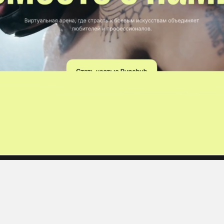
шить международную проблему в мир
 поиску и привлечению новых талант