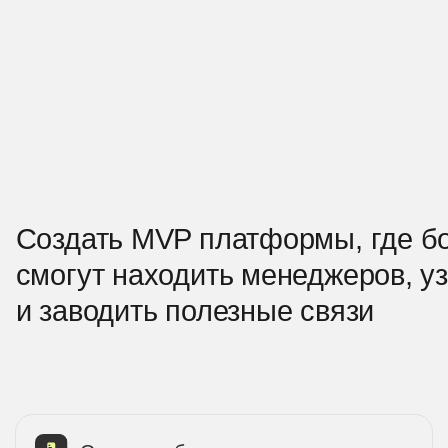
здать MVP платформы, где бойцы со 
огут находить менеджеров, узнавать 
заводить полезные связи
Оценка работ
Про
авить то, что пойдёт в MVP, прочее отложить
Отрисовать U
эклог, как интересное, но не приоритетное
сценарии вза
UX/UI-дизайн
Bac
исовать дизайн, описать механики взаимодействия,
Разработать 
рать UI-kit, подготовить макеты к разработке
на бой / тест