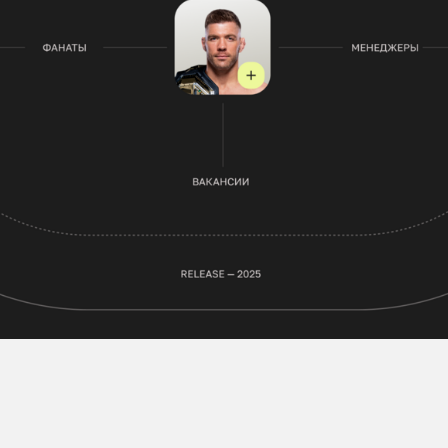
д проектом работала сбалансирован
одуктовая команда
Продукт-менеджер
Дизайнер
Партнёр по брендингу
Backend и Frontend-разработчики
DevOps-инженер