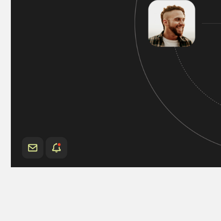
На
КОМАНДА
пр