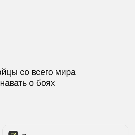
всего мира
о боях
ектирование
ser Flow, чтобы учесть всевозможные
имодействия пользователей с платформой
kend + Frontend
в формате MVP и выкатить
ирование