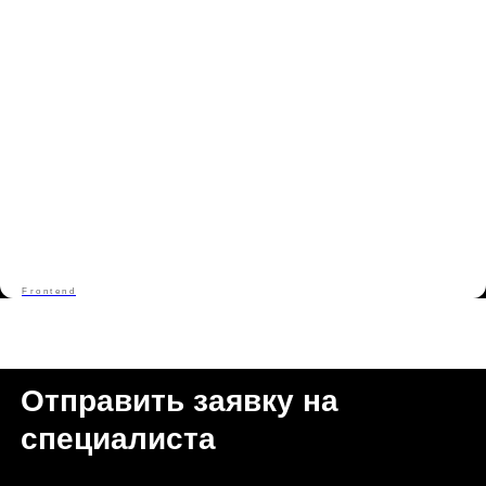
Высшее, Тюменский индустриальный университет,
Информационные системы и технологии, 2016, Магистр
Главное о специалисте: я senior fullstack developer и
teamlead с 7+ годами коммерческой разработки. Веду
команды до 5 разработчиков, занимаюсь планированием,
декомпозицией, код-ревью и технической консультацией.
Разрабатываю и развиваю e-commerce и контентные
продукты на React и Next.js, проектирую решения для
масштабирования и offline-first, улучшаю Core Web Vitals.
Настраиваю CI/CD, внедряю архитектурные инициативы и
помогаю продукту развиваться технически и
функционально.
Frontend
Отправить заявку на
специалиста