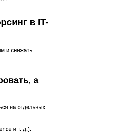
синг в IT-
йм и снижать
ровать, а
ься на отдельных
ce и т. д.).