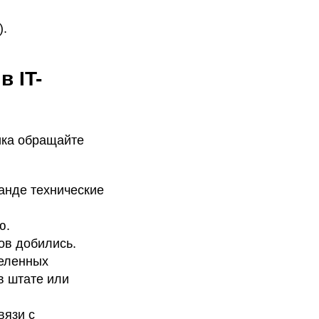
).
 IT-
ика обращайте
манде технические
ю.
ов добились.
деленных
в штате или
вязи с