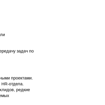
или
ередачу задач по
ными проектами.
и HR-отдела.
ехлидов, редкие
аемых