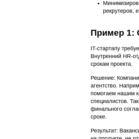
Минимизирова
рекрутеров, е
Пример 1:
IT-стартапу требу
Внутренний HR-от
срокам проекта.
Решение: Компани
агентство. Наприме
помогаем нашим к
специалистов. Так
финального согла
сроке.
Результат: Ваканс
на продукте, не о