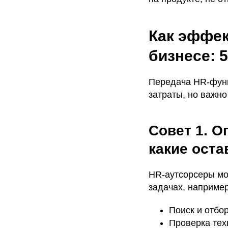
Как эффек
бизнесе: 
Передача HR-функ
затраты, но важно
Совет 1. О
какие оста
HR-аутсорсеры мо
задачах, например
Поиск и отбор
Проверка тех