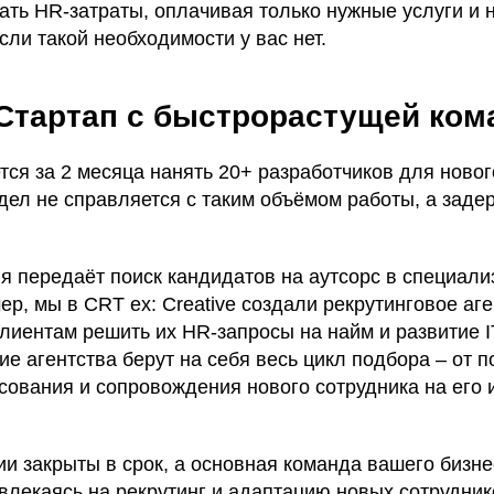
ть HR-затраты, оплачивая только нужные услуги и 
сли такой необходимости у вас нет.
 Стартап с быстрорастущей ком
ется за 2 месяца нанять 20+ разработчиков для новог
дел не справляется с таким объёмом работы, а заде
я передаёт поиск кандидатов на аутсорс в специали
р, мы в CRT ex: Creative создали рекрутинговое агент
лиентам решить их HR-запросы на найм и развитие I
ие агентства берут на себя весь цикл подбора – от 
сования и сопровождения нового сотрудника на его
ии закрыты в срок, а основная команда вашего бизн
твлекаясь на рекрутинг и адаптацию новых сотрудник