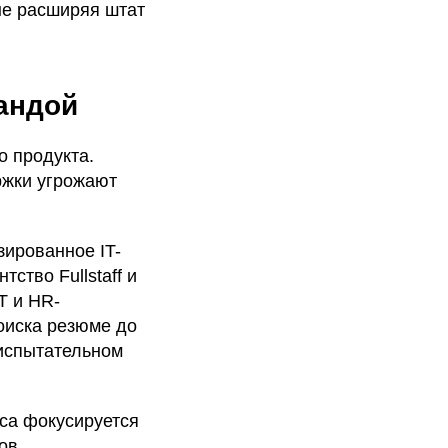
не расширяя штат
андой
о продукта.
ржки угрожают
зированное IT-
ство Fullstaff и
T и HR-
поиска резюме до
 испытательном
еса фокусируется
ов.