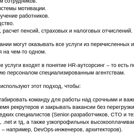
м сотрудников.
истемы мотивации.
бучение работников.
ство.
, расчет пенсий, страховых и налоговых отчислений.
ании могут оказывать все услуги из перечисленных 
 на чем-то одном.
 услуги входят в понятие HR-аутсорсинг – то есть п
ию персоналом специализированным агентствам.
 используют этот подход, чтобы:
абировать команду для работы над срочными и важ
емя рекрутеров и закрывать вакансии без перегрузк
едких специалистов (Senior-разработчиков, CTO и т
#, .net и тд, а также узкопрофильных высокооплачив
 – например, DevOps-инженеров, архитекторов).