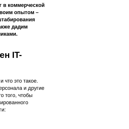
г в коммерческой
своим опытом –
сштабирования
акже дадим
чиками.
н IT-
 что это такое.
персонала и другие
о того, чтобы
зированного
ги: