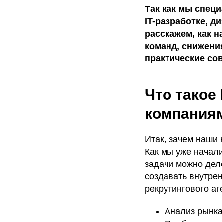
Так как мы специ
IT-разработке, д
расскажем, как 
команд, снижения
практические со
Что такое 
компания
Итак, зачем наши 
Как мы уже начали
задачи можно деле
создавать внутре
рекрутингового аг
Анализ рынка