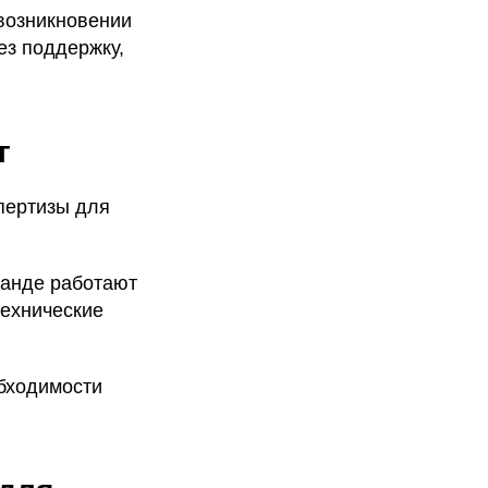
 возникновении
ез поддержку,
г
пертизы для
оманде работают
технические
обходимости