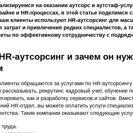
ализируемся на оказании аутсорс и аутстаф-услу
изайне и HR-процессах, в этой статье поделимся 
наши клиенты используют HR-аутсорсинг для ма
 затрат и привлечения редких специалистов, а т
веты по эффективному сотрудничеству с подряд
HR-аутсорсинг и зачем он нуже
м
клиенты обращаются за услугами по HR-аутсорсингу и
 рассказывать, рекрутинг, кадровый учет, обучение 
гировать, как и разработку сервисов и сайтов. Вмест
нний HR-отдел, вы можете оплатить услуги специали
ентства. Такие компании оказывают следующие услу
 труда.