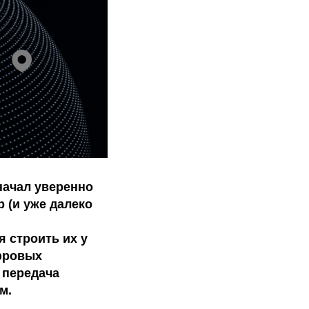
 начал уверенно
 (и уже далеко
 строить их у
ифровых
 передача
м.