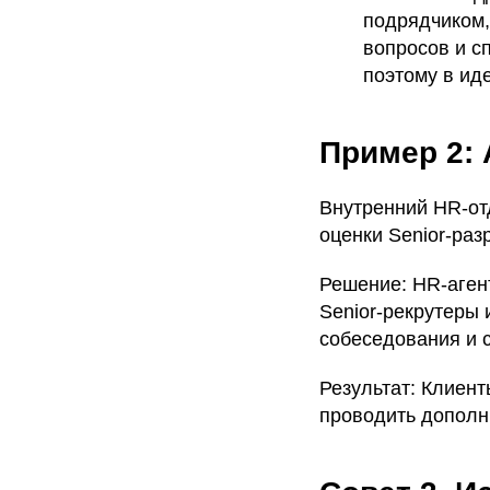
подрядчиком,
вопросов и с
поэтому в ид
Пример 2: А
Внутренний HR-от
оценки Senior-раз
Решение: HR-агент
Senior-рекрутеры 
собеседования и с
Результат: Клиен
проводить дополн