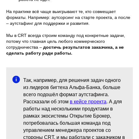
На практике всё чаще выигрывают те, кто совмещает
форматы. Например: аутсорсинг на старте проекта, а после
– аутстафинг для поддержки и развития.
Мы в CRT всегда строим команду под конкретные задачи,
потому что главная цель любого коммерческого
сотрудничества –
достичь результатов заказчика, а не
сделать работу ради работы.
СВЯЖИТЕСЬ С НАМИ
Отвечаем со скоростью
света
sales@crtweb.ru
Так, например, для решения задач одного
из лидеров бигтеха Альфа-Банка, больше
всего подошёл формат аутстафинга.
ФИО
Рассказали об этом
в кейсе проекта
. А для
работы над несколькими продуктами в
+7
рамках экосистемы Открытие Брокер,
потребовалась большая команда под
управлением менеджера проектов со
E-mail
стороны CRT, и мы работали с заказчиком в