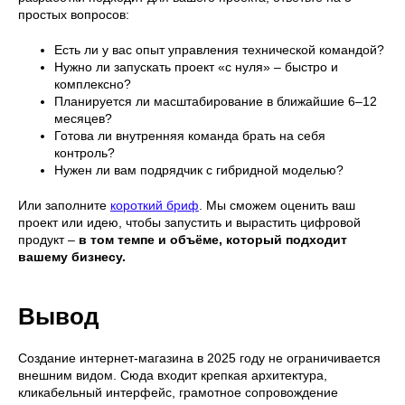
простых вопросов:
Тюмень,
Youtube
ул. Малыгина, 84 к.1
Telegram
Есть ли у вас опыт управления технической командой?
+7 499 113 68 89
Dprofile
Нужно ли запускать проект «с нуля» – быстро и
Vkontakte
комплексно?
VC
Планируется ли масштабирование в ближайшие 6–12
месяцев?
Behance
Готова ли внутренняя команда брать на себя
crt. коворкинг
ЗАПОЛНИТЬ БРИФ
контроль?
Нужен ли вам подрядчик с гибридной моделью?
Или заполните
короткий бриф
. Мы сможем оценить ваш
проект или идею, чтобы запустить и вырастить цифровой
продукт –
в том темпе и объёме, который подходит
вашему бизнесу.
Вывод
© CRT ex: Creative 2004–2026
Создание интернет-магазина в 2025 году не ограничивается
Политика конфиденциальности
внешним видом. Сюда входит крепкая архитектура,
Made in Tyumen
кликабельный интерфейс, грамотное сопровождение