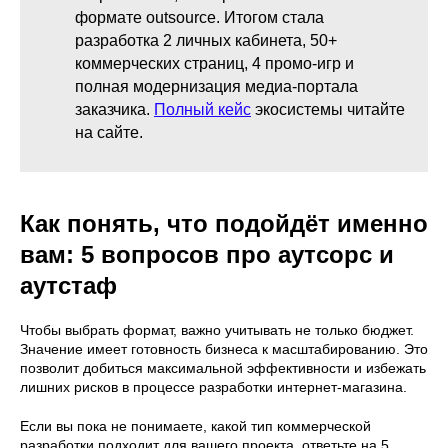
формате outsource. Итогом стала
разработка 2 личных кабинета, 50+
Пару слов о проекте
коммерческих страниц, 4 промо-игр и
полная модернизация медиа-портала
Название компании
заказчика.
Полный кейс
экосистемы читайте
на сайте.
Предпочтительный способ связи
Как понять, что подойдёт именно
Откуда вы о нас узнали?
вам: 5 вопросов про аутсорс и
аутстаф
Я
согласен
на обработку моих персональных данных
и ознакомлен с
политикой
о персональных данных.
Чтобы выбрать формат, важно учитывать не только бюджет.
Значение имеет готовность бизнеса к масштабированию. Это
позволит добиться максимальной эффективности и избежать
лишних рисков в процессе разработки интернет-магазина.
Отправить
Если вы пока не понимаете, какой тип коммерческой
разработки подходит для вашего проекта, ответьте на 5